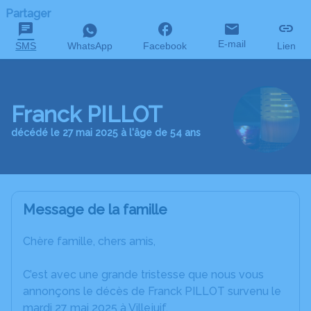
Partager
E-mail
SMS
WhatsApp
Facebook
Lien
Franck PILLOT
décédé le 27 mai 2025 à l'âge de 54 ans
Message de la famille
Chère famille, chers amis,
C’est avec une grande tristesse que nous vous
annonçons le décès de Franck PILLOT survenu le
mardi 27 mai 2025 à Villejuif.