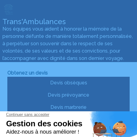
Trans'Ambulances
Nos équipes vous aident à honorer la mémoire de la
personne défunte de manière totalement personnalisée,
à perpétuer son souvenir dans le respect de ses
volontés, de ses valeurs et de ses convictions, pour
l’accompagner avec dignité dans son dernier voyage.
Obtenez un devis
Devis obsèques
Devis prévoyance
Devis marbrerie
Notre agence
Trans'Ambulances