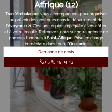
Affrique (12)
Trans’Ambulances
vous accompagnent pour organiser
ou prévoir des obsèques dans le département de
l’
Aveyron
(
12
). C’est une équipe impliquée à vos côtés
et à votre écoute. Retrouvez-nous sur notre agence de
pompes funèbres à
Saint-Affrique
. Prise en charge
immédiate dans toute l’
Occitanie
.
Demande de devis
05 65 49 04 43