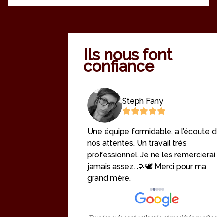
Ils nous font
confiance
Terral
Steph Fany
ion des obsèques
Une équipe formidable, a l’écoute 
nos attentes. Un travail très
professionnel. Je ne les remercierai
jamais assez. 🙏🕊️ Merci pour ma
grand mère.