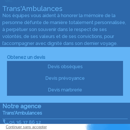
Trans'Ambulances
Nos équipes vous aident à honorer la mémoire de la
personne défunte de manière totalement personnalisée,
à perpétuer son souvenir dans le respect de ses
volontés, de ses valeurs et de ses convictions, pour
l’accompagner avec dignité dans son dernier voyage.
Obtenez un devis
Devis obsèques
Devis prévoyance
Devis marbrerie
Notre agence
Trans'Ambulances
05 36 37 86 12
trans-ambulances@orange.fr