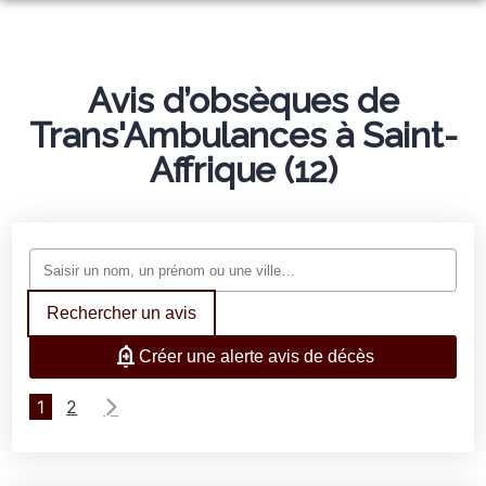
NOS SERVICES
NOTRE AGENCE
ORGANISER DES OBSÈQUES
Avis d’obsèques de
CHAMBRES FUNERAIRES
Trans'Ambulances à Saint-
PRÉVOIR SES OBSÈQUES
NOTRE ÉQUIPE
Affrique (12)
ESPACES HOMMAGES
MONUMENTS FUNÉRAIRES
SERVICES AUX FAMILLES
Rechercher un avis
Créer une alerte avis de décès
1
2