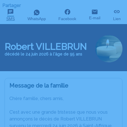
Partager
E-mail
SMS
WhatsApp
Facebook
Lien
Robert VILLEBRUN
décédé le 24 juin 2026 à l'âge de 95 ans
Message de la famille
Chère famille, chers amis,
C’est avec une grande tristesse que nous vous
annonçons le décès de Robert VILLEBRUN
survenu le mercredi 24 juin 2026 à Saint-Affrique.