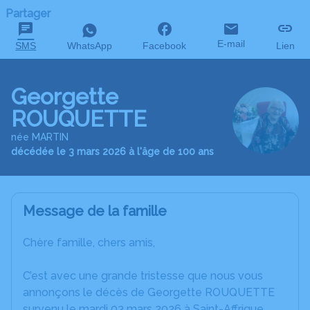
Partager
E-mail
SMS
WhatsApp
Facebook
Lien
Georgette
ROUQUETTE
née MARTIN
décédée le 3 mars 2026 à l'âge de 100 ans
Message de la famille
Chère famille, chers amis,
C’est avec une grande tristesse que nous vous
annonçons le décès de Georgette ROUQUETTE
survenu le mardi 03 mars 2026 à Saint-Affrique.