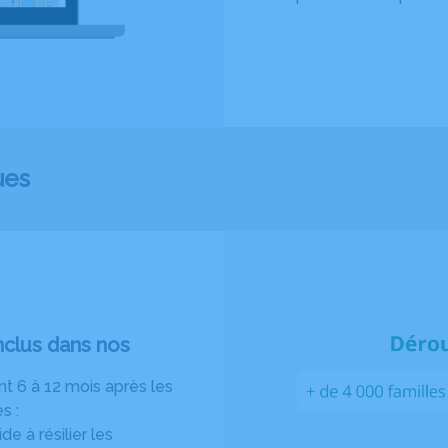
ues
clus dans nos
t 6 à 12 mois après les
s :
e à résilier les