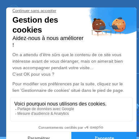
Trans'Ambulances
Nos équipes vous aident à honorer la mémoire de la pe
perpétuer son souvenir dans le respect de ses volontés,
avec dignité dans son dernier voyage.
Notre agence
Trans'Ambulances
05 36 37 86 12
trans-ambulances@orange.fr
16 boulevard Emile Borel - 12400 - Saint-Affrique
4.9/5 - 96 avis
O
M
S