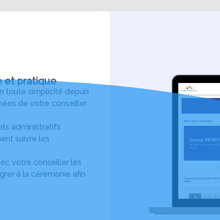
é et pratique
toute simplicité depuis
ées de votre conseiller
s administratifs
ent suivre les
c votre conseiller les
rer à la cérémonie afin