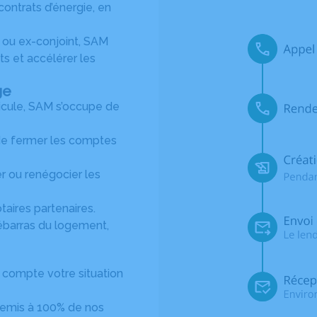
ontrats d’énergie, en
 ou ex-conjoint, SAM
its et accélérer les
ge
icule, SAM s’occupe de
de fermer les comptes
r ou renégocier les
taires partenaires.
barras du logement,
n compte votre situation
emis à 100% de nos