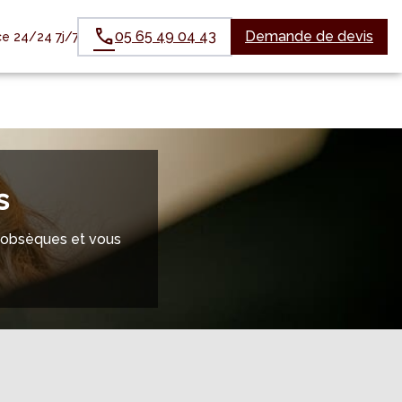
05 65 49 04 43
Demande de devis
e 24/24 7j/7
s
ux obsèques et vous