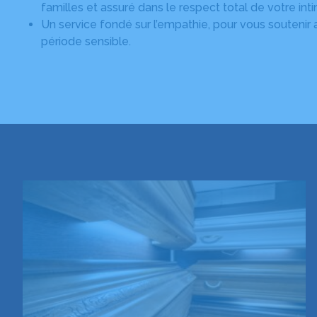
familles et assuré dans le respect total de votre inti
Un service fondé sur l’empathie, pour vous soutenir
période sensible.