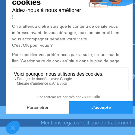
Nos équipes vous aident à honorer la mémoire de la pe
perpétuer son souvenir dans le respect de ses volontés,
avec dignité dans son dernier voyage.
Notre agence
Trans'Ambulances
05 36 37 86 12
trans-ambulances@orange.fr
16 boulevard Emile Borel - 12400 - Saint-Affrique
4.9/5 - 96 avis
O
M
S
Mentions légales
Politique de traitement