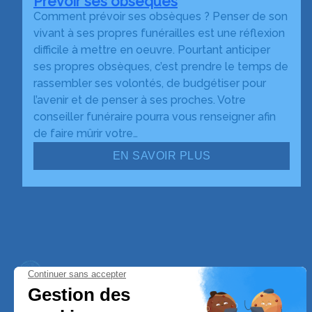
Prévoir ses obsèques
Comment prévoir ses obsèques ? Penser de son
vivant à ses propres funérailles est une réflexion
difficile à mettre en oeuvre. Pourtant anticiper
ses propres obsèques, c’est prendre le temps de
rassembler ses volontés, de budgétiser pour
l’avenir et de penser à ses proches. Votre
conseiller funéraire pourra vous renseigner afin
de faire mûrir votre…
EN SAVOIR PLUS
Trans'Ambulances