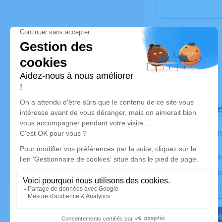
Déroulé de
Les inform
Activez une ale
Recevoir une ale
Je veux êtr