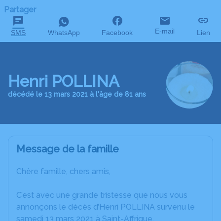
Partager
E-mail
SMS
WhatsApp
Facebook
Lien
Henri POLLINA
décédé le 13 mars 2021 à l'âge de 81 ans
Message de la famille
Chère famille, chers amis,
C’est avec une grande tristesse que nous vous
annonçons le décès d’Henri POLLINA survenu le
samedi 13 mars 2021 à Saint-Affrique.