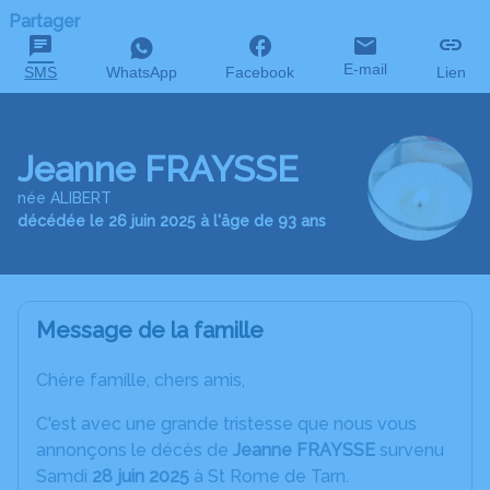
Partager
E-mail
SMS
WhatsApp
Facebook
Lien
Jeanne FRAYSSE
née ALIBERT
décédée le 26 juin 2025 à l'âge de 93 ans
Message de la famille
Chère famille, chers amis,
C'est avec une grande tristesse que nous vous
annonçons le décès de
Jeanne FRAYSSE
survenu
Samdi
28 juin 2025
à St Rome de Tarn.