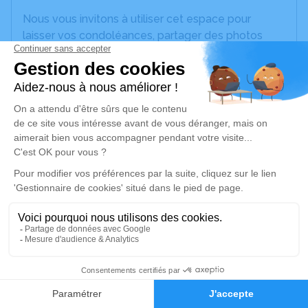
Nous vous invitons à utiliser cet espace pour
laisser vos condoléances, partager des photos
souvenirs, une anecdote ou exprimer vos pensées
à travers des poèmes ou des textes. Cet endroit
est un lieu d'expression dédié à honorer la
mémoire de Jeanne FRAYSSE.
Un service de plantation d’arbre hommage est
disponible ici
.
Je rends hommage
Cérémonie religieuse
mercredi 02 juillet 2025 à 16h00
Église de Saint-Rome-de-Tarn
2
12490 Saint-Rome-de-Tarn
Faire-part
Hommages