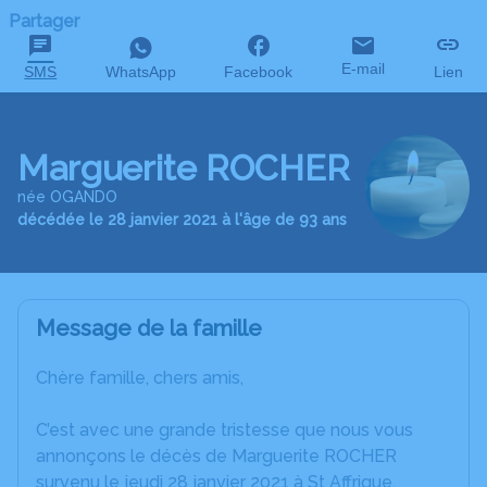
Partager
E-mail
SMS
WhatsApp
Facebook
Lien
Marguerite ROCHER
née OGANDO
décédée le 28 janvier 2021 à l'âge de 93 ans
Message de la famille
Chère famille, chers amis,
C’est avec une grande tristesse que nous vous
annonçons le décès de Marguerite ROCHER
survenu le jeudi 28 janvier 2021 à St Affrique.