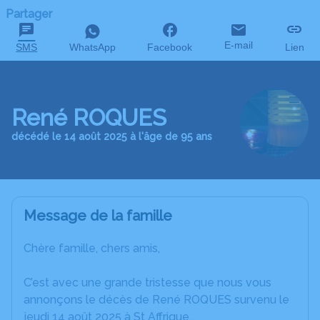
Partager
E-mail
SMS
WhatsApp
Facebook
Lien
René ROQUES
décédé le 14 août 2025 à l'âge de 95 ans
Message de la famille
Chère famille, chers amis,
C’est avec une grande tristesse que nous vous
annonçons le décès de René ROQUES survenu le
jeudi 14 août 2025 à St Affrique.