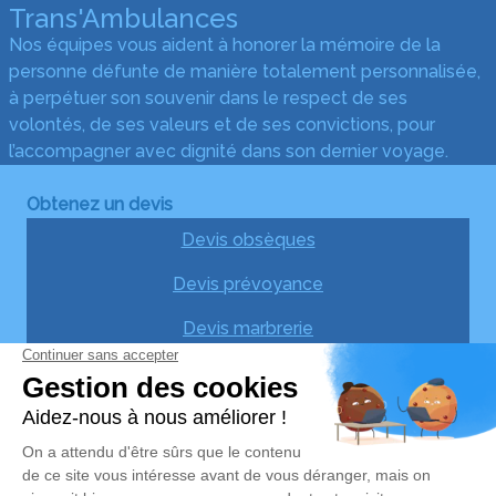
Trans'Ambulances
Nos équipes vous aident à honorer la mémoire de la
personne défunte de manière totalement personnalisée,
à perpétuer son souvenir dans le respect de ses
volontés, de ses valeurs et de ses convictions, pour
l’accompagner avec dignité dans son dernier voyage.
Obtenez un devis
Devis obsèques
Devis prévoyance
Devis marbrerie
Notre agence
Trans'Ambulances
05 36 37 86 12
trans-ambulances@orange.fr