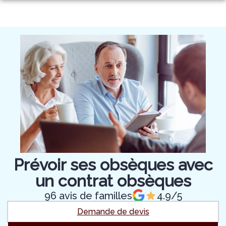
Aller
au
NOS SERVICES
contenu
NOTRE AGENCE
ORGANISER DES OBSÈQUES
CHAMBRES FUNERAIRES
PRÉVOIR SES OBSÈQUES
NOTRE ÉQUIPE
ESPACES HOMMAGES
MONUMENTS FUNÉRAIRES
SERVICES AUX FAMILLES
Prévoir ses obsèques avec
un contrat obsèques
96 avis de familles
4.9/5
Demande de devis