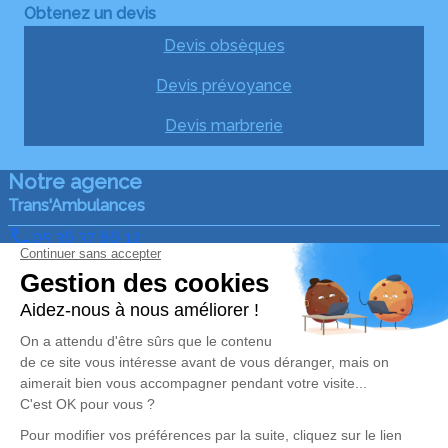
Obtenez un devis
Devis obsèques
Devis prévoyance
Devis marbrerie
Notre agence
Trans'Ambulances
05 36 37 86 12
trans-ambulances@orange.fr
16 boulevard Emile Borel – 12400 – Saint-Affrique
4.9/5 – 96 avis
Nos Services
Liens utiles
Organiser des Obsèques
Avis de décès
Monuments funéraires
Demande de rendez-vous
en agence
Services aux familles