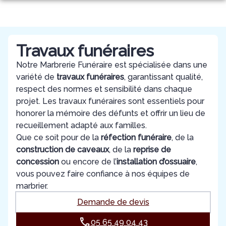
Aller
au
NOS SERVICES
contenu
NOTRE AGENCE
ORGANISER DES OBSÈQUES
Travaux funéraires
CHAMBRES FUNERAIRES
Notre Marbrerie Funéraire est spécialisée dans une
PRÉVOIR SES OBSÈQUES
NOTRE ÉQUIPE
variété de
travaux funéraires
, garantissant qualité,
respect des normes et sensibilité dans chaque
ESPACES HOMMAGES
MONUMENTS FUNÉRAIRES
projet. Les travaux funéraires sont essentiels pour
honorer la mémoire des défunts et offrir un lieu de
SERVICES AUX FAMILLES
recueillement adapté aux familles.
Que ce soit pour de la
réfection funéraire
, de la
construction de caveaux
, de la
reprise de
concession
ou encore de l’
installation d’ossuaire
,
vous pouvez faire confiance à nos équipes de
marbrier.
Demande de devis
05 65 49 04 43