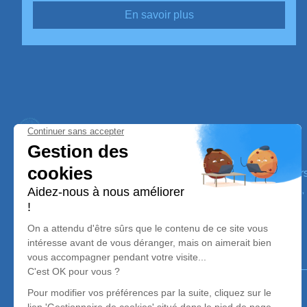
En savoir plus
Trans'Ambulances
Nos équipes vous aident à honorer la mémoire de la pe
perpétuer son souvenir dans le respect de ses volontés,
avec dignité dans son dernier voyage.
Notre agence
Trans'Ambulances
05 36 37 86 12
trans-ambulances@orange.fr