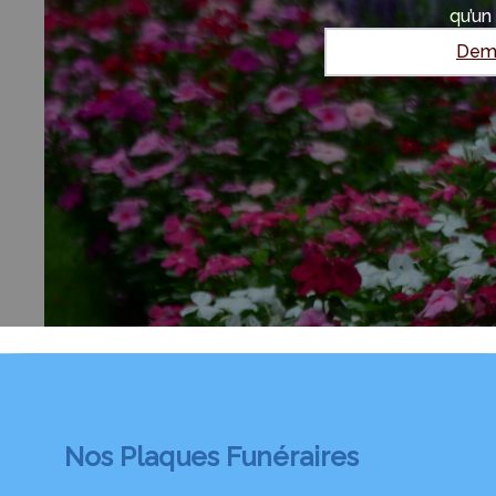
qu’un
Dema
Nos Plaques Funéraires