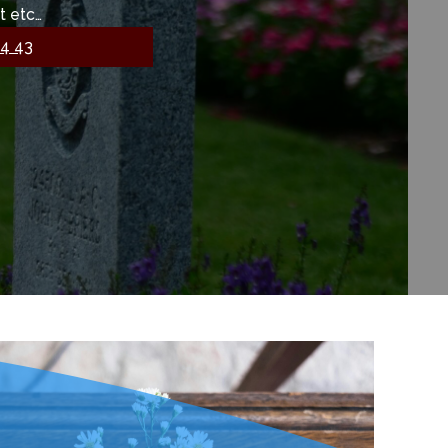
t etc…
04 43